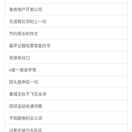
某房地产开发公司
天涯若比邻的上一句
节约用水的作文
最早记载哈雷彗星的书
贫居依谷口
a是一座金字塔
回头是岸前一句
春城无处不飞花全诗
田径运动会通讯稿
不知疲倦的近义词
过氧化钠与水反应