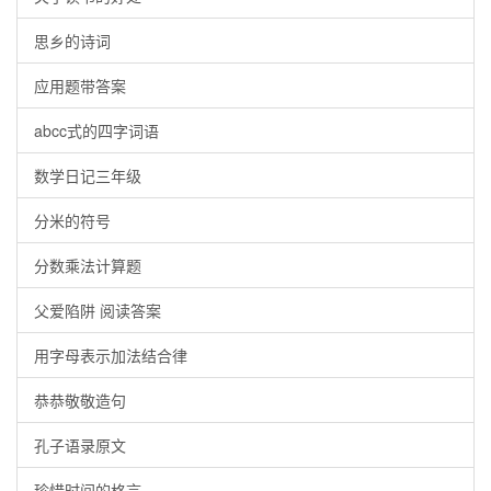
思乡的诗词
应用题带答案
abcc式的四字词语
数学日记三年级
分米的符号
分数乘法计算题
父爱陷阱 阅读答案
用字母表示加法结合律
恭恭敬敬造句
孔子语录原文
珍惜时间的格言