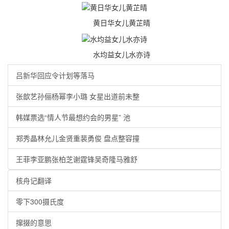
黄日华女儿黄芷晴
水均益女儿水亦诗
吕新华回应令计划等落马
张歆艺孙俪杨幂李小璐 女星出道前未整
韩媒票选“情人节最想约会的男星” 池
郑秀晶林允儿金贤重裴勇俊 盘点整容撞
王菲李亚鹏张柏芝谢霆锋吴奇隆马雅舒
核舟记翻译
零下300摄氏度
撺掇的意思