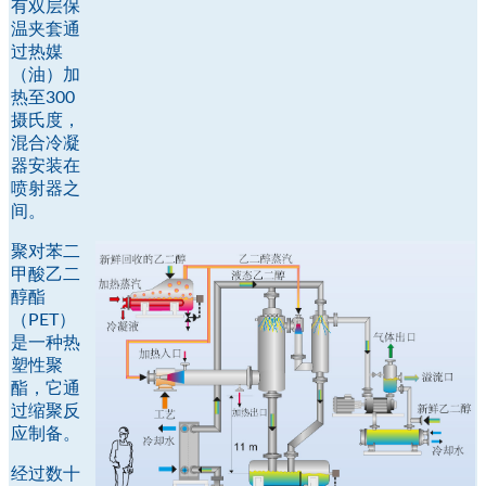
有双层保
温夹套通
过热媒
（油）加
热至300
摄氏度，
混合冷凝
器安装在
喷射器之
间。
聚对苯二
甲酸乙二
醇酯
（PET）
是一种热
塑性聚
酯，它通
过缩聚反
应制备。
经过数十